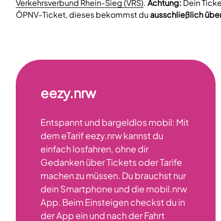
Verkehrsverbund Rhein-Sieg (VRS)
.
Achtung:
Dein Ticke
ÖPNV-Ticket, dieses bekommst du
ausschließlich übe
eezy.nrw
Entspannt und bargeldlos mobil: Mit
dem eTarif eezy.nrw kannst du
einfach losfahren, ohne dir
Gedanken über Tickets oder Tarife
machen zu müssen. Du brauchst nur
dein Smartphone und die mobil.nrw
App. Beim Einsteigen checkst du in
der App ein und nach der Fahrt