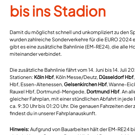
bis ins Stadion
Damit du möglichst schnell und unkompliziert zu den Sp
wurden zahlreiche Sonderverkehre für die EURO 2024 
gibt es eine zusätzliche Bahnlinie (EM-RE24), die alle H
miteinander verbindet.
Die zusätzliche Bahnlinie fährt vom 14. Juni bis 14. Juli 
Stationen:
Köln Hbf
, Köln Messe/Deutz,
Düsseldorf Hbf
Hbf, Essen-Altenessen,
Gelsenkirchen Hbf
, Wanne-Eic
Rauxel Hbf, Dortmund-Mengede,
Dortmund Hbf
. An a
gleicher Fahrplan, mit einer stündlichen Abfahrt in jed
ca. 9:30 Uhr bis 01:20 Uhr. Die genauen Fahrzeiten der 
findest du in unserer Fahrplanauskunft.
Hinweis:
Aufgrund von Bauarbeiten hält der EM-RE24 bis