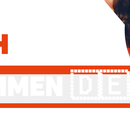
H
MEN 🇩🇪