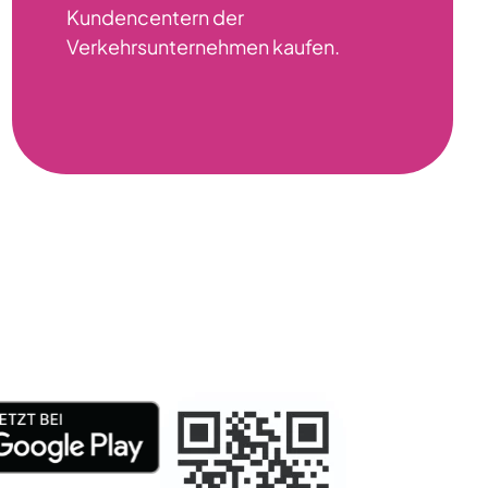
Kundencentern der
Verkehrsunternehmen kaufen.