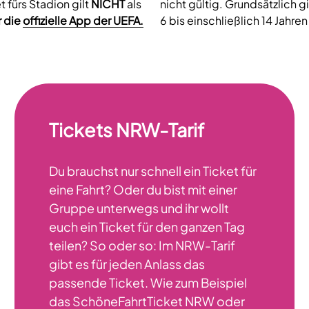
t fürs Stadion gilt
NICHT
als
nicht gültig. Grundsätzlich gi
r die
offizielle App der UEFA.
6 bis einschließlich 14 Jahre
Tickets NRW-Tarif
Du brauchst nur schnell ein Ticket für
eine Fahrt? Oder du bist mit einer
Gruppe unterwegs und ihr wollt
euch ein Ticket für den ganzen Tag
teilen? So oder so: Im NRW-Tarif
gibt es für jeden Anlass das
passende Ticket. Wie zum Beispiel
das SchöneFahrtTicket NRW oder