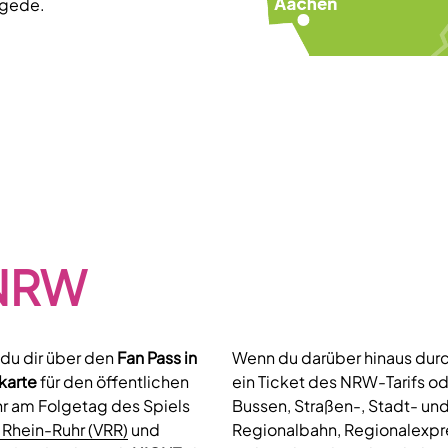
ngede.
 NRW
 du dir über den
Fan Pass in
Wenn du darüber hinaus dur
karte
für den öffentlichen
ein Ticket des NRW-Tarifs od
Uhr am Folgetag des Spiels
Bussen, Straßen-, Stadt- u
Rhein-Ruhr (VRR)
und
Regionalbahn, Regionalexpre