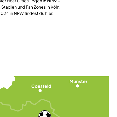
vier Host Cities liegen in NRW –
 Stadien und Fan Zones in Köln,
024 in NRW findest du hier.