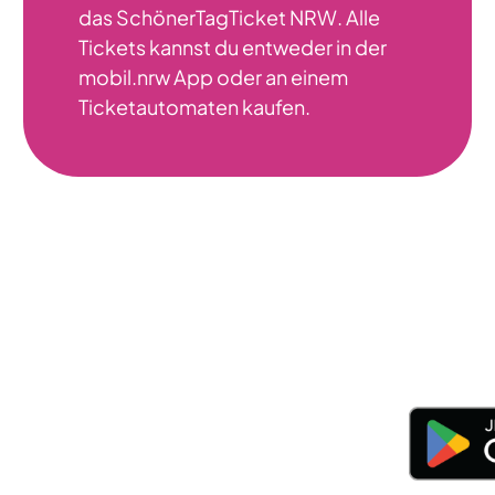
das SchönerTagTicket NRW. Alle
Tickets kannst du entweder in der
mobil.nrw App oder an einem
Ticketautomaten kaufen.